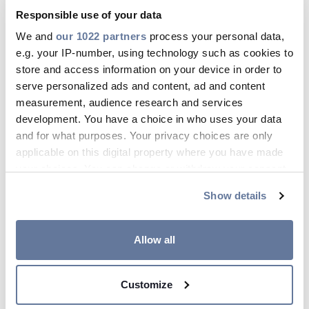
Tuotteilta vaaditaan
kestävyyttä,
Responsible use of your data
paloturvallisuutta
ja
varmaa
We and
our 1022 partners
process your personal data,
toimintaa
myös ääriolosuhteissa.
e.g. your IP-number, using technology such as cookies to
store and access information on your device in order to
Prysmian Groupin
halogeenittomat
serve personalized ads and content, ad and content
kaapelit täyttävät
tiukimmatkin
measurement, audience research and services
kansainväliset standardit
.
development. You have a choice in who uses your data
and for what purposes. Your privacy choices are only
Tarjoamme täyden valikoimaan
applicable on this digital property where you have made
kaapeleita, jotka on kehitetty
your choices. You can change or withdraw your consent
any time from the Cookie Declaration or by clicking on
toimimaan erityisesti
maanalaisissa
Show details
the Privacy trigger icon.
tiloissa
ja
tunneleissa.
Näissä tiloissa
varauloskäyntien ja
If you allow, we would also like to:
Allow all
varoitusjärjestelmien on oltava
Collect information about your geographical
moitteettomassa kunnossa riittävän
location which can be accurate to within several
Customize
meters
pitkään myös tulipalon sattuessa.
Identify your device by actively scanning it for