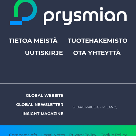
TIETOA MEISTÄ
TUOTEHAKEMISTO
Footer
UUTISKIRJE
OTA YHTEYTTÄ
top
menu
-
Prysmian
GLOBAL WEBSITE
Footer
GLOBAL NEWSLETTER
menu
SHARE PRICE €
- MILANO,
INSIGHT MAGAZINE
-
Prysmian
Company Info
Legal Notes
Privacy Policy
Cookie Policy