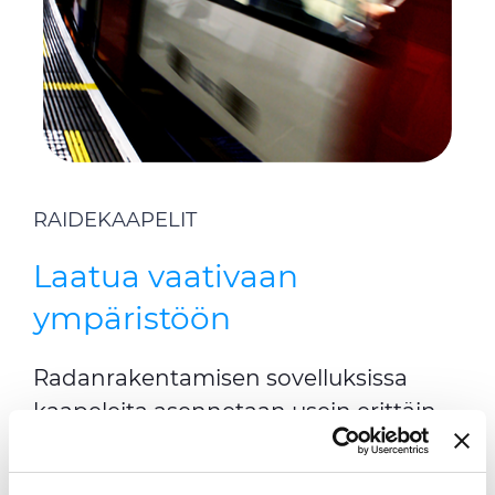
RAIDEKAAPELIT
Laatua vaativaan
ympäristöön
Radanrakentamisen sovelluksissa
kaapeleita asennetaan usein erittäin
haastaviin olosuhteisiin, kuten
tunneleihin
tai
syvälle maan alle
.