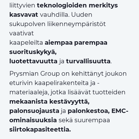
liittyvien
teknologioiden merkitys
kasvavat
vauhdilla. Uuden
sukupolven liikenneympäristöt
vaativat
kaapeleilta
aiempaa
parempaa
suorituskykyä,
luotettavuutta
ja
turvallisuutta
.
Prysmian Group on kehittänyt joukon
eturivin kaapelirakenteita ja -
materiaaleja, jotka lisäävät tuotteiden
mekaanista kestävyyttä,
palonsuojausta
ja
palonkestoa, EMC-
ominaisuuksia
sekä suurempaa
siirtokapasiteettia.