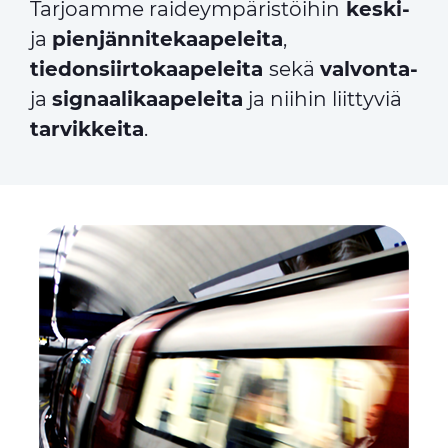
Tarjoamme raideympäristöihin
keski-
ja
pienjännitekaapeleita
,
tiedonsiirtokaapeleita
sekä
valvonta-
ja
signaalikaapeleita
ja niihin liittyviä
tarvikkeita
.