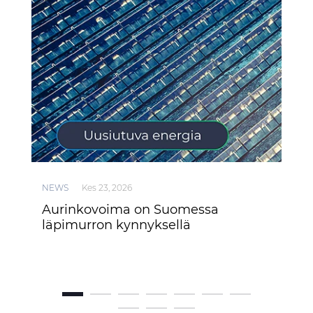
NEWS
Kes 23, 2026
NEW
Aurinkovoima on Suomessa
Pry
läpimurron kynnyksellä
ja 