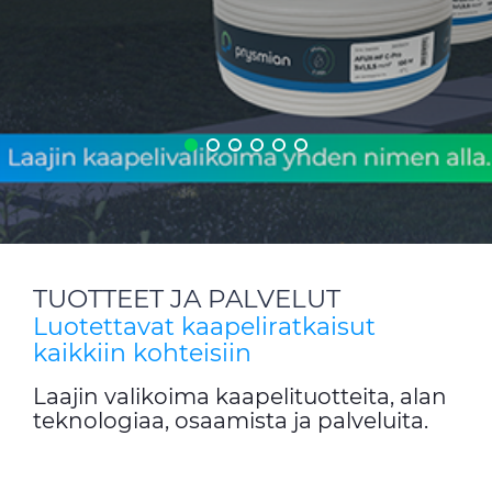
WebCatalogue
E Path
CableApp
DoP, CPR
Kaapelikelat
HISTORIA
TUOTTEET JA PALVELUT
Luotettavat kaapeliratkaisut
kaikkiin kohteisiin
Laajin valikoima kaapelituotteita, alan
teknologiaa, osaamista ja palveluita.