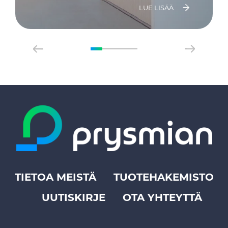
LUE LISÄÄ
TIETOA MEISTÄ
TUOTEHAKEMISTO
Footer
UUTISKIRJE
OTA YHTEYTTÄ
top
menu