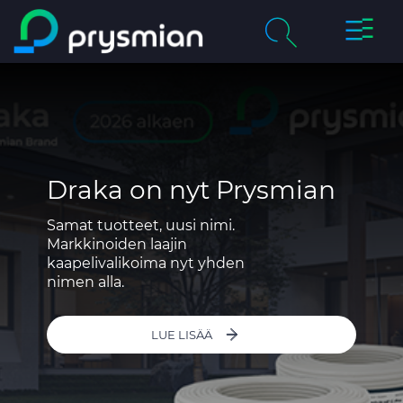
prysmi
prysmian.skip_to_main_content
Yritys
Haku
chevron_right
Tuotteet & palvelut
Vastuullisuus
Draka on nyt Prysmian
Samat tuotteet, uusi nimi.
Ura Prysmianilla
Markkinoiden laajin
kaapelivalikoima nyt yhden
Uutiset
nimen alla.
Yhteystiedot
LUE LISÄÄ