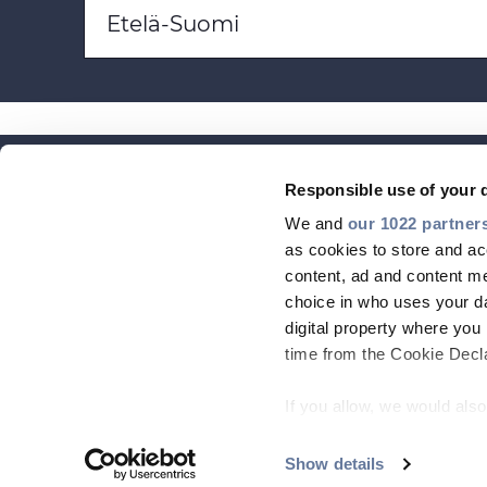
Etelä-Suomi
Responsible use of your 
We and
our 1022 partner
as cookies to store and ac
content, ad and content 
choice in who uses your da
digital property where yo
time from the Cookie Declar
GLOBAL WEBSITE
GLOBAL NEWSLETTER
INSIGHT
If you allow, we would also 
Footer
Collect information
menu
meters
Show details
Copyright © 2026 All rights reserved