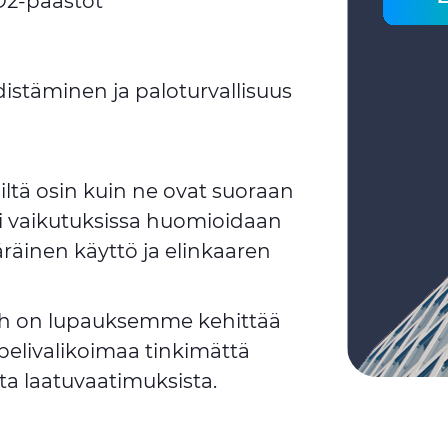
O2-päästöt
istäminen ja paloturvallisuus
ltä osin kuin ne ovat suoraan
si vaikutuksissa huomioidaan
räinen käyttö ja elinkaaren
th on lupauksemme kehittää
elivalikoimaa tinkimättä
sta laatuvaatimuksista.