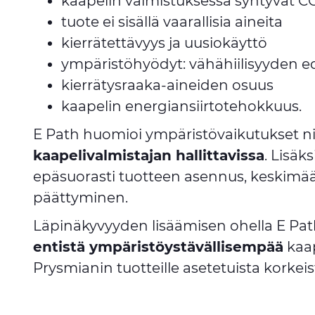
kaapelin valmistuksessa syntyvät C
tuote ei sisällä vaarallisia aineita
kierrätettävyys ja uusiokäyttö
ympäristöhyödyt: vähähiilisyyden ed
kierrätysraaka-aineiden osuus
kaapelin energiansiirtotehokkuus.
E Path huomioi ympäristövaikutukset nii
kaapelivalmistajan hallittavissa
. Lisäk
epäsuorasti tuotteen asennus, keskimää
päättyminen.
Läpinäkyvyyden lisäämisen ohella E Pa
entistä ympäristöystävällisempää
kaap
Prysmianin tuotteille asetetuista korkei