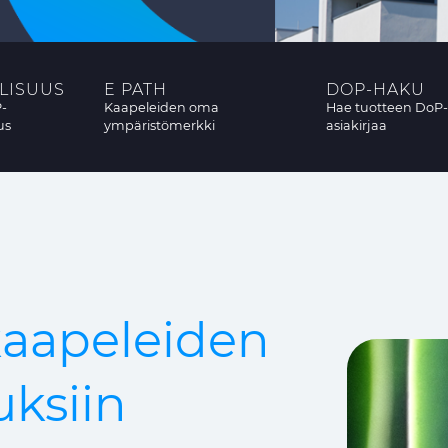
LISUUS
E PATH
DOP-HAKU
-
Kaapeleiden oma
Hae tuotteen DoP-
us
ympäristömerkki
asiakirjaa
kaapeleiden
uksiin