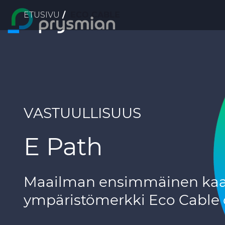
Murupolku
ETUSIVU
ECO CABLE
prysmian.skip_to_main_content
VASTUULLISUUS
E Path
Maailman ensimmäinen kaap
ympäristömerkki Eco Cable o