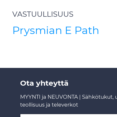
VASTUULLISUUS
Prysmian E Path
Ota yhteyttä
MYYNTI ja NEUVONTA | Sähkötukut, ur
teollisuus ja televerkot