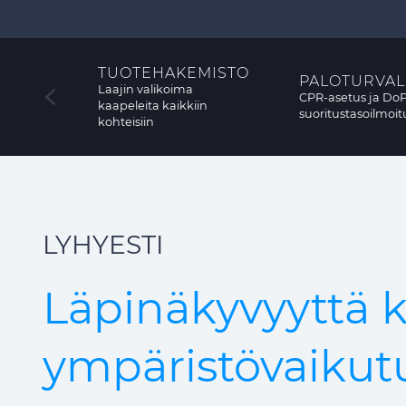
TUOTEHAKEMISTO
PALOTURVAL
Laajin valikoima
CPR-asetus ja DoP
kaapeleita kaikkiin
suoritustasoilmoit
kohteisiin
LYHYESTI
Läpinäkyvyyttä 
ympäristövaikut