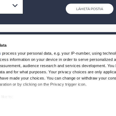
LÄHETÄ POSTIA
data
TIETOA MEIST
Footer
s
process your personal data, e.g. your IP-number, using techno
cess information on your device in order to serve personalized 
top
measurement, audience research and services development. You 
menu
ta and for what purposes. Your privacy choices are only applica
-
u have made your choices. You can change or withdraw your con
ation or by clicking on the Privacy trigger icon.
Prysmian
 MAGAZINE
like to:
 about your geographical location which can be accurate to withi