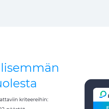
ällisemmän
olesta
ttaviin kriteereihin: