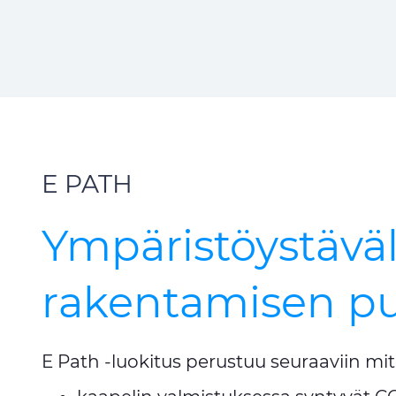
E PATH
Ympäristöystäv
rakentamisen pu
E Path -luokitus perustuu seuraaviin mita