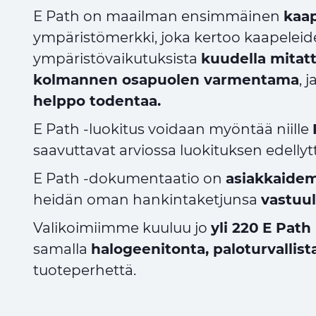
E Path on maailman ensimmäinen
kaap
ympäristömerkki, joka kertoo kaapelei
ympäristövaikutuksista
kuudella mitatta
kolmannen osapuolen varmentama
, 
helppo todentaa.
E Path -luokitus voidaan myöntää niille
saavuttavat arviossa luokituksen edell
E Path -dokumentaatio on
asiakkaidem
heidän oman hankintaketjunsa
vastuu
Valikoimiimme kuuluu jo
yli 220
E Path 
samalla
halogeenitonta, paloturvalli
tuoteperhettä.