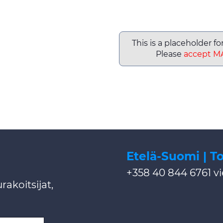
This is a placeholder f
Please
accept M
Etelä-Suomi | 
+358 40 844 6761
v
akoitsijat,