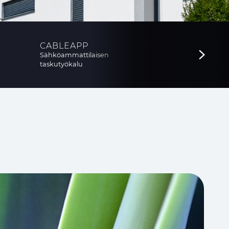
CABLEAPP
Sähköammattilaisen
taskutyökalu