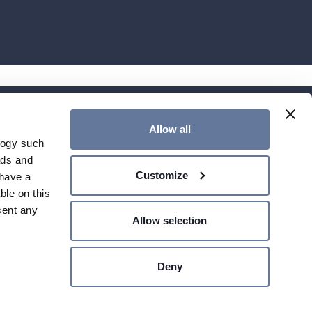
Ä
TUOTEHAKEMISTO
Allow all
UUTISKIRJE
logy such
OTA YHTEYTTÄ
ads and
Customize
have a
ble on this
sent any
Allow selection
SHARE PRICE €
- MILANO,
Deny
n several
Company Info
Legal Notes
Privacy Policy
Cookie Policy