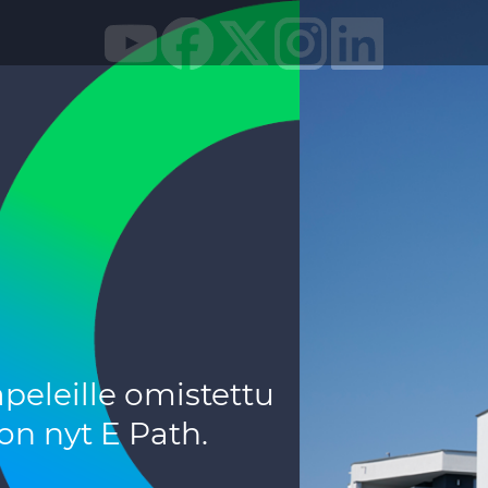
eleille omistettu
n nyt E Path.