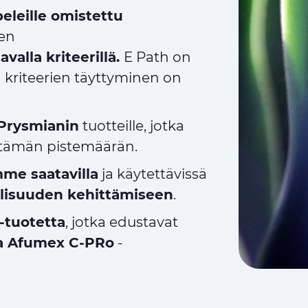
eleille omistettu
den
valla kriteerillä.
E Path on
ja kriteerien täyttyminen on
Prysmianin
tuotteille, jotka
yttämän pistemäärän.
me saatavilla
ja käytettävissä
llisuuden kehittämiseen
.
-tuotetta
, jotka edustavat
sta Afumex C-PRo
-