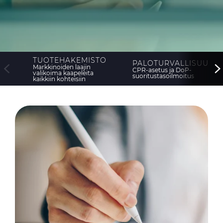
WebCatalogue
E Path
CableApp
TUOTEHAKEMISTO
DoP, CPR
PALOTURVALLISUUS
Markkinoiden laajin
CPR-asetus ja DoP-
valikoima kaapeleita
suoritustasoilmoitus
kaikkiin kohteisiin
Kaapelikelat
HISTORIA