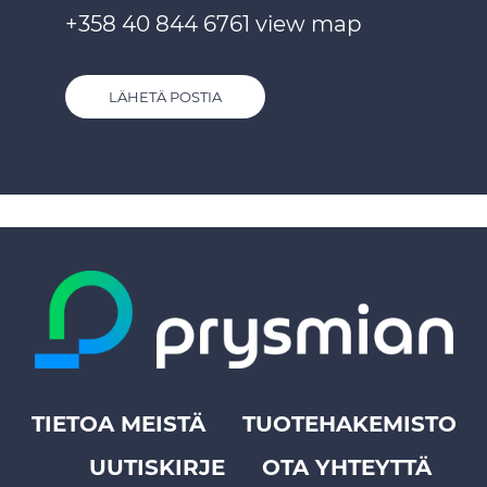
+358 40 844 6761
view map
LÄHETÄ POSTIA
TIETOA MEISTÄ
TUOTEHAKEMISTO
Footer
UUTISKIRJE
OTA YHTEYTTÄ
top