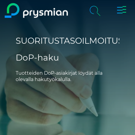
prysmi
prysmian.skip_to_main_content
Yritys
Haku
SUORITUSTASOILMOITUS
chevron_right
Tuotteet & palvelut
DoP-haku
Vastuullisuus
Tuotteiden DoP-asiakirjat löydät alla
Ura Prysmianilla
olevalla hakutyökalulla.
Uutiset
Yhteystiedot