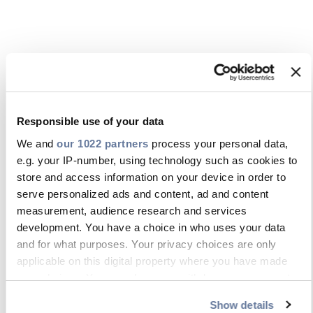
Responsible use of your data
We and
our 1022 partners
process your personal data,
e.g. your IP-number, using technology such as cookies to
store and access information on your device in order to
serve personalized ads and content, ad and content
measurement, audience research and services
development. You have a choice in who uses your data
and for what purposes. Your privacy choices are only
applicable on this digital property where you have made
your choices. You can change or withdraw your consent
any time from the Cookie Declaration or by clicking on the
Show details
Privacy trigger icon.