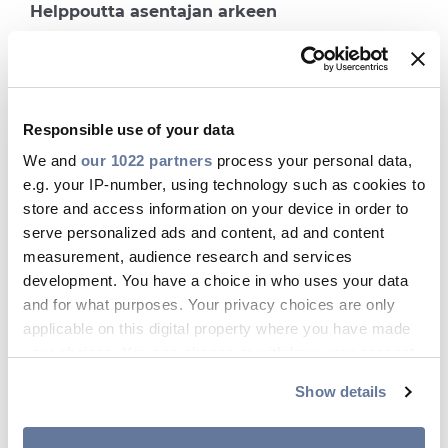
Helppoutta asentajan arkeen
PryCube®-tuoteperhe (XS, L, XL ja XXL) kattaa
sekä esiliitetyt kuituratkaisut että yksittäisten
kaapeleiden asennuksen eri kokoluokissa.
Responsible use of your data
Erityisesti XL- ja XXL-mallit on kehitetty
We and
our 1022 partners
process your personal data,
tilanteisiin, joissa kaapelia vedetään suoraan
e.g. your IP-number, using technology such as cookies to
työmaalla. PryCube® -tuotteilla työ sujuu
store and access information on your device in order to
nopeasti, turvallisesti ja hallitusti:
serve personalized ads and content, ad and content
Ei erillisiä keloja tai telineitä
: Integroitu
measurement, audience research and services
kelain mahdollistaa kaapelin purkamisen
development. You have a choice in who uses your data
suoraan pakkauksesta ilman lisävarusteita
and for what purposes. Your privacy choices are only
Vaivaton ja hallittu kaapelin ulosveto
:
applicable on this digital property where you have made
your choices. You can change or withdraw your consent
Akselirakenne ja kelain takaavat sujuvan
any time from the Cookie Declaration or by clicking on
purkamisen ilman sotkua tai ylimääräistä
Show details
the Privacy trigger icon.
kuormitusta
Kevyt ja ergonominen käsittely
: Kompakti