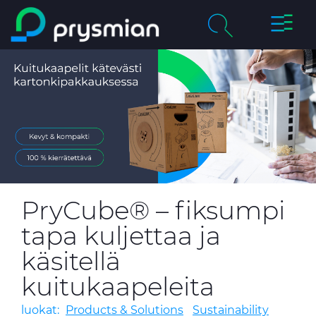
prysmi
prysmian.skip_to_main_content
Yritys
Haku
chevron_right
Tuotteet & palvelut
Vastuullisuus
Ura Prysmianilla
PryCube® – fiksumpi
Uutiset
tapa kuljettaa ja
käsitellä
Yhteystiedot
kuitukaapeleita
luokat:
Products & Solutions
Sustainability