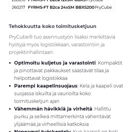
Tehokkuutta koko toimitusketjuun
PryCube® tuo asennustyön lisäksi merkittäviä
hyötyjä myös logistiikkaan, varastointiin ja
projektinhallintaan:
Optimoitu kuljetus ja varastointi
: Kompaktit
ja pinottavat pakkaukset säästävät tilaa ja
helpottavat logistiikkaa
Parempi kaapelinsuojaus
: Kela ja kaapeli ovat
suojassa iskuilta ja vaurioilta koko
toimitusketjun ajan
Vähemmän hävikkiä ja virheitä
: Hallittu
purku ja selkeä mittamerkintä vähentävät
ylijäämää ja virheellisiä katkoksia
Nopeampi työskentely
: Kun kaapeli on heti