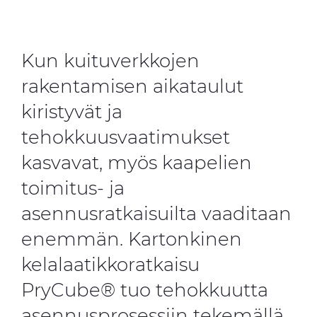
WebCatalogue
E Path
Kun kuituverkkojen
CableApp
rakentamisen aikataulut
DoP, CPR
kiristyvät ja
Kaapelikelat
tehokkuusvaatimukset
kasvavat, myös kaapelien
HISTORIA
toimitus- ja
asennusratkaisuilta vaaditaan
enemmän. Kartonkinen
kelalaatikkoratkaisu
PryCube® tuo tehokkuutta
asennusprosessiin tekemällä