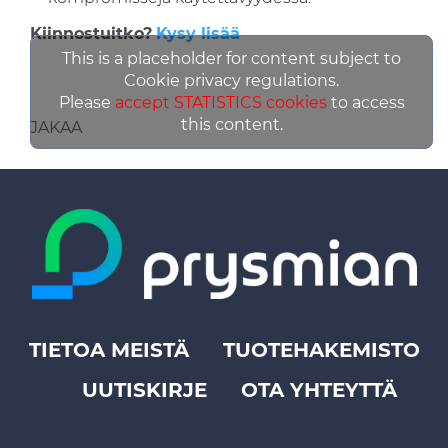
Kiinnostuitko?
Kysy lisää
This is a placeholder for content subject to
Cookie privacy regulations.
Please
accept STATISTICS cookies
to access
this content.
JAKAA
TIETOA MEISTÄ
TUOTEHAKEMISTO
Footer
UUTISKIRJE
OTA YHTEYTTÄ
top
menu