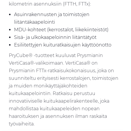
kilometrin asennuksiin (FTTH, FTTx):
Asuinrakennusten ja toimistojen
liitäntäkaapelointi
MDU-kohteet (kerrostalot, liikekiinteistöt)
Sisä- ja ulkokaapeloinnin liitäntätyöt
Esiliitettyjen kuituratkaisujen käyttöönotto
PryCube® -tuotteet kuuluvat Prysmianin
VertiCasa®-valikoimaan. VertiCasa® on
Prysmianin FTTx-ratkaisukokonaisuus, joka on
suunniteltu erityisesti kerrostalojen, toimistojen
ja muiden monikäyttäjäkohteiden
kuitukaapelointiin. Ratkaisu perustuu
innovatiiviselle kuitukaapelirakenteelle, joka
mahdollistaa kuitukaapeleiden nopean
haaroituksen ja asennuksen ilman raskaita
työvaiheita.