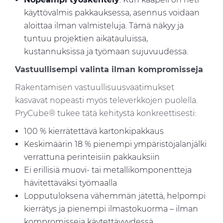
käyttövalmis pakkauksessa, asennus voidaan
aloittaa ilman valmisteluja. Tämä näkyy ja
tuntuu projektien aikatauluissa,
kustannuksissa ja työmaan sujuvuudessa.
Vastuullisempi valinta ilman kompromisseja
Rakentamisen vastuullisuusvaatimukset
kasvavat nopeasti myös televerkkojen puolella.
PryCube® tukee tätä kehitystä konkreettisesti:
100 % kierrätettävä kartonkipakkaus
Keskimäärin 18 % pienempi ympäristöjalanjälki
verrattuna perinteisiin pakkauksiin
Ei erillisiä muovi- tai metallikomponentteja
hävitettäväksi työmaalla
Lopputuloksena vähemmän jätettä, helpompi
kierrätys ja pienempi ilmastokuorma – ilman
kompromisseja käytettävyydessä.