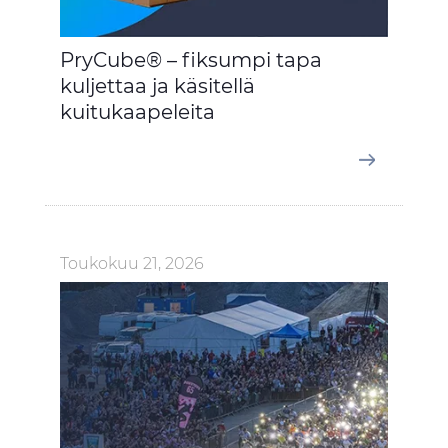
PryCube® – fiksumpi tapa
kuljettaa ja käsitellä
kuitukaapeleita
Toukokuu 21, 2026