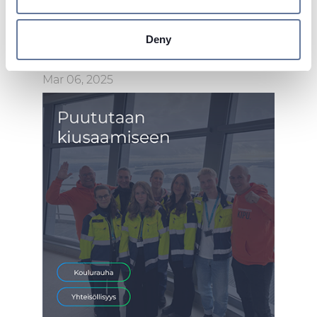
Find out more about how your personal data is processed
and set your preferences in the
details section
.
Deny
We use cookies to personalise content and ads, to
provide social media features and to analyse our traffic.
Mar 06, 2025
We also share information about your use of our site with
our social media, advertising and analytics partners who
may combine it with other information that you’ve
provided to them or that they’ve collected from your use
of their services.