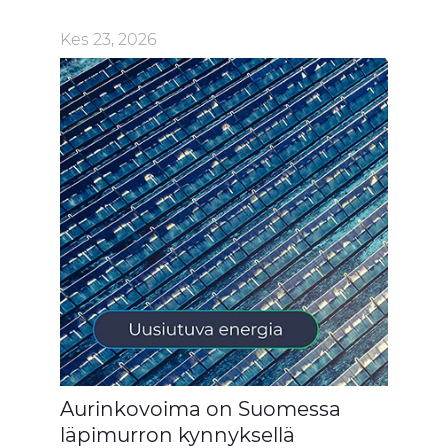
Kes 23, 2026
Aurinkovoima on Suomessa
läpimurron kynnyksellä