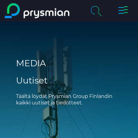
prysmi
prysmian.skip_to_main_content
Yritys
Haku
chevron_right
Tuotteet & palvelut
MEDIA
Vastuullisuus
Uutiset
Ura Prysmianilla
Uutiset
Täältä löydät Prysmian Group Finlandin
kaikki uutiset ja tiedotteet.
Yhteystiedot