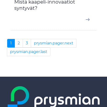
Mistä kaapeli-innovaatiot
syntyvät?
1
2
3
prysmian.pager.next
prysmian.pager.last