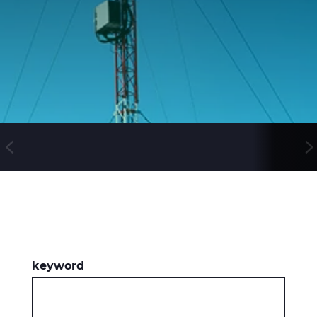
WebCatalogue
E Path
CableApp
DoP, CPR
Kaapelikelat
HISTORIA
keyword