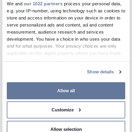
We and
Mar 13, 2025
our 1022 partners
process your personal data,
e.g. your IP-number, using technology such as cookies to
store and access information on your device in order to
serve personalized ads and content, ad and content
measurement, audience research and services
development. You have a choice in who uses your data
and for what purposes. Your privacy choices are only
applicable on this digital property where you have made
your choices. You can change or withdraw your consent
any time from the Cookie Declaration or by clicking on
Show details
the Privacy trigger icon.
If you allow, we would also like to:
Allow all
Collect information about your geographical
location which can be accurate to within several
Customize
meters
Prysmian ja Suomen Partiolaiset
Identify your device by actively scanning it for
yhteistyöhön
specific characteristics (fingerprinting)
Allow selection