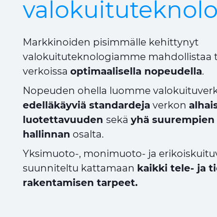
valokuituteknol
Markkinoiden pisimmälle kehittynyt
valokuituteknologiamme mahdollistaa t
verkoissa
optimaalisella nopeudella
.
Nopeuden ohella luomme valokuituverk
edelläkäyviä standardeja
verkon
alhai
luotettavuuden
sekä
yhä suurempien 
hallinnan
osalta.
Yksimuoto-, monimuoto- ja erikoiskui
suunniteltu kattamaan
kaikki tele- ja 
rakentamisen tarpeet.