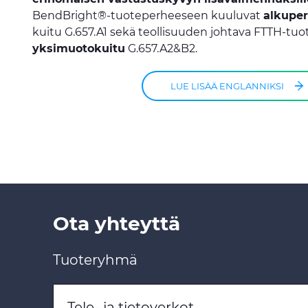
BendBright®-tuoteperheeseen kuuluvat
alkupe
kuitu G.657.A1 sekä teollisuuden johtava FTTH-tuot
yksimuotokuitu
G.657.A2&B2.
LUE LISÄÄ ENGLANNIKSI
Ota yhteyttä
Tuoteryhmä
Tele- ja tietoverkot