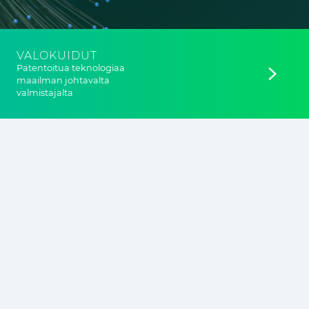
VALOKUIDUT
Patentoitua teknologiaa
maailman johtavalta
valmistajalta