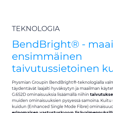
TEKNOLOGIA
BendBright® - maa
ensimmäinen
taivutussietoinen k
Prysmian Groupin BendBright®-teknologialla valm
täydentävät laajalti hyväksytyn ja maailman käy
G.652D ominaisuuksia lisäämällä niihin
taivutuks
muiden ominaisuuksien pysyessä samoina. Kuitu s
kuidun (Enhanced Single Mode Fibre) ominaisuudet,
erinomaisen vastustuskyvyn lisävaimennuksill