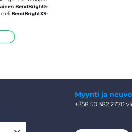
räinen BendBright®
-
e eli
BendBrightXS-
Myynti ja neuvo
+358 50 382 2770
v