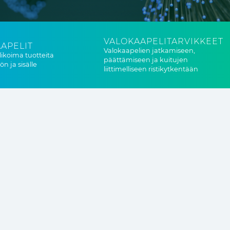
VALOKAAPELITARVIKKEET
APELIT
Valokaapelien jatkamiseen,
likoima tuotteita
päättämiseen ja kuitujen
n ja sisälle
liittimelliseen ristikytkentään