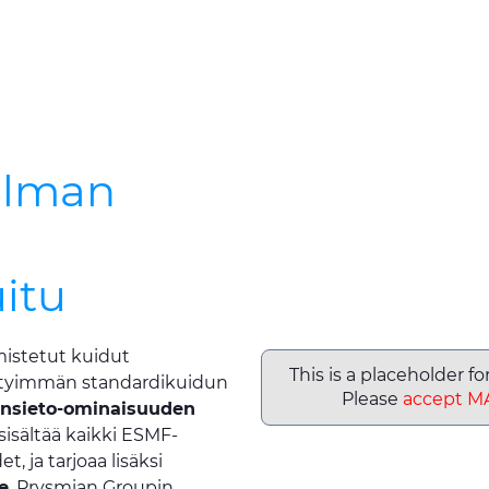
ilman
uitu
istetut kuidut
This is a placeholder f
tetyimmän standardikuidun
Please
accept M
ensieto-ominaisuuden
isältää kaikki ESMF-
 ja tarjoaa lisäksi
e
. Prysmian Groupin