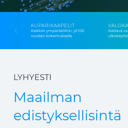
KUPARIKAAPELIT
VALOKA
Kaikkiin ympäristöihin, yli 100
Kattava va
vuoden kokemuksella
ulkokäyttöö
LYHYESTI
Maailman
edistyksellisintä