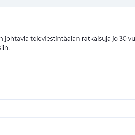
ohtavia televiestintäalan ratkaisuja jo 30 v
iin.