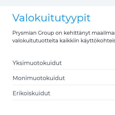
Valokuitutyypit
Prysmian Group on kehittänyt maailman j
valokuitutuotteita kaikkiin käyttökohteis
Yksimuotokuidut
Toggle
Details
Monimuotokuidut
Toggle
Details
Erikoiskuidut
Toggle
Details