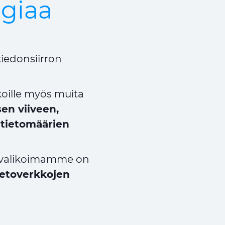
ogiaa
iedonsiirron
oille myös muita
sen viiveen,
tietomäärien
tuvalikoimamme on
tietoverkkojen