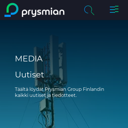
prysmi
prysmian.skip_to_main_content
Yritys
Haku
chevron_right
Tuotteet & palvelut
MEDIA
Vastuullisuus
Uutiset
Ura Prysmianilla
Uutiset
Täältä löydät Prysmian Group Finlandin
kaikki uutiset ja tiedotteet.
Yhteystiedot