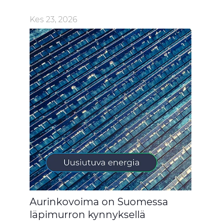
Kes 23, 2026
Aurinkovoima on Suomessa
läpimurron kynnyksellä