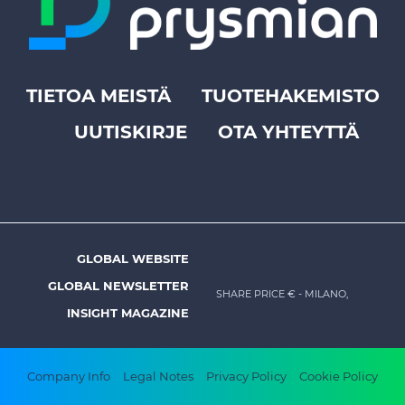
TIETOA MEISTÄ
TUOTEHAKEMISTO
Footer
UUTISKIRJE
OTA YHTEYTTÄ
top
menu
-
Prysmian
GLOBAL WEBSITE
Footer
GLOBAL NEWSLETTER
menu
SHARE PRICE €
- MILANO,
INSIGHT MAGAZINE
-
Prysmian
Footer
Company Info
Legal Notes
Privacy Policy
Cookie Policy