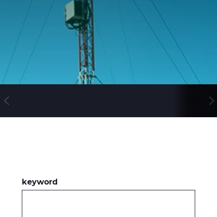
WebCatalogue
E Path
CableApp
DoP, CPR
Kaapelikelat
HISTORIA
keyword