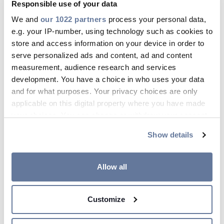
Responsible use of your data
Maa 09, 2026
We and
our 1022 partners
process your personal data,
e.g. your IP-number, using technology such as cookies to
store and access information on your device in order to
serve personalized ads and content, ad and content
measurement, audience research and services
development. You have a choice in who uses your data
and for what purposes. Your privacy choices are only
applicable on this digital property where you have made
your choices. You can change or withdraw your consent
any time from the Cookie Declaration or by clicking on
Show details
the Privacy trigger icon.
If you allow, we would also like to:
Allow all
Collect information about your geographical
location which can be accurate to within several
Sujuva kaapelikelojen hallinta
Customize
meters
tukee tehokasta
Identify your device by actively scanning it for
verkonrakennusta