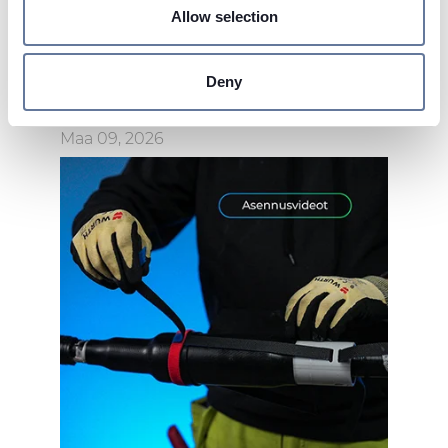
specific characteristics (fingerprinting)
Allow selection
Find out more about how your personal data is processed
and set your preferences in the
details section
.
Deny
We use cookies to personalise content and ads, to
provide social media features and to analyse our traffic.
Maa 09, 2026
We also share information about your use of our site with
our social media, advertising and analytics partners who
may combine it with other information that you’ve
provided to them or that they’ve collected from your use
of their services.