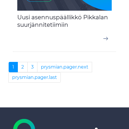
Uusi asennuspäällikkö Pikkalan
suurjännitetiimiin
1
2
3
prysmian.pager.next
prysmian.pager.last