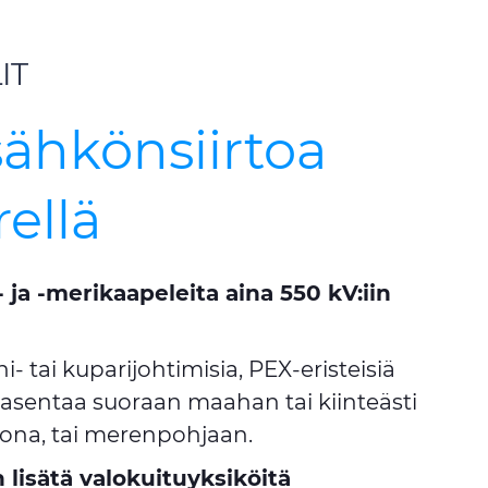
IT
sähkönsiirtoa
rellä
ja -merikaapeleita aina 550 kV:iin
- tai kuparijohtimisia, PEX-eristeisiä
 asentaa suoraan maahan tai kiinteästi
ulkona, tai merenpohjaan.
 lisätä valokuituyksiköitä