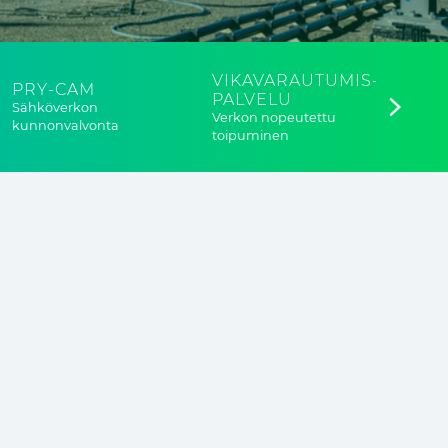
VIKAVARAUTUMIS-
PRY-CAM
PALVELU
Sähköverkon
Verkon nopeutettu
kunnonvalvonta
toipuminen