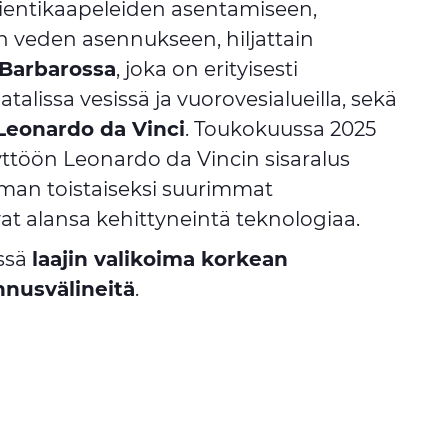
vientikaapeleiden asentamiseen,
 veden asennukseen, hiljattain
Barbarossa
, joka on erityisesti
alissa vesissä ja vuorovesialueilla, sekä
Leonardo da Vinci
. Toukokuussa 2025
yttöön Leonardo da Vincin sisaralus
lman toistaiseksi suurimmat
at alansa kehittyneintä teknologiaa.
össä
laajin valikoima korkean
nnusvälineitä
.