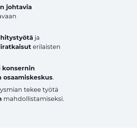
n johtavia
avaan
hitystyötä
ja
iratkaisut
erilaisten
i
konsernin
n osaamiskeskus
.
rysmian tekee työtä
n
mahdollistamiseksi.