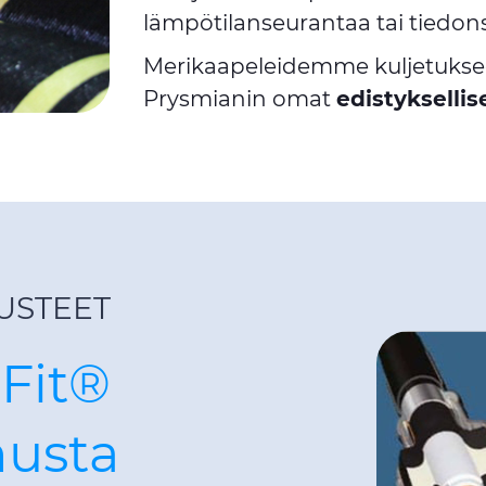
lämpötilanseurantaa tai tiedons
Merikaapeleidemme kuljetuksee
Prysmianin omat
edistykselli
USTEET
-Fit®
nusta