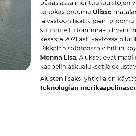
pääasiassa merituulipuistojen 
tehokas proomu
Ulisse
matalan
laivastoon lisätty pieni proomu
suunniteltu toimimaan hyvin mat
kesästä 2021 asti käytössä ollut
Pikkalan satamassa vihittiin kä
Monna Lisa
. Alukset ovat maai
kaapelinlaskualukset ja edustav
Alusten lisäksi yhtiöllä on käyt
teknologian merikaapelinase