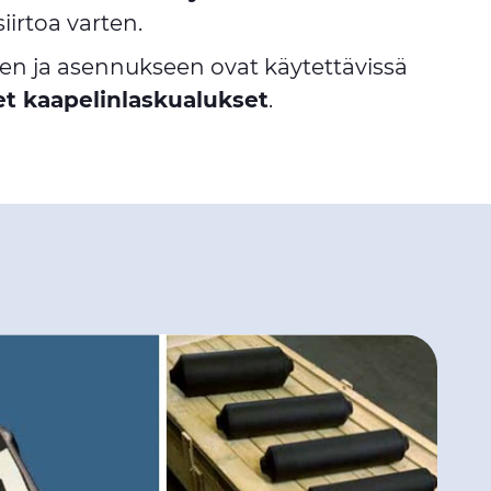
iirtoa varten.
n ja asennukseen ovat käytettävissä
set kaapelinlaskualukset
.