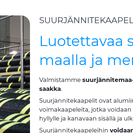
SUURJÄNNITEKAAPEL
Luotettavaa 
maalla ja me
Valmistamme
suurjännitemaa- 
saakka
.
Suurjännitekaapelit ovat alumiini
voimakaapeleita, jotka voidaan
hyllylle ja kanavaan sisällä ja 
Suurjännitekaapeleihin
voidaan