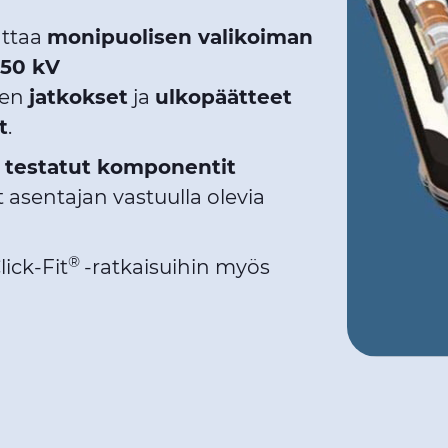
attaa
monipuolisen valikoiman
550 kV
ten
jatkokset
ja
ulkopäätteet
t
.
a testatut komponentit
asentajan vastuulla olevia
®
lick-Fit
-ratkaisuihin myös