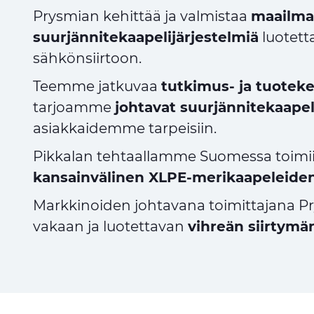
Prysmian kehittää ja valmistaa
maailma
suurjännitekaapelijärjestelmiä
luotett
sähkönsiirtoon.
Teemme jatkuvaa
tutkimus- ja tuoteke
tarjoamme
johtavat suurjännitekaapel
asiakkaidemme tarpeisiin.
Pikkalan tehtaallamme Suomessa toimi
kansainvälinen XLPE-merikaapeleide
Markkinoiden johtavana toimittajana P
vakaan ja luotettavan
vihreän siirtymä