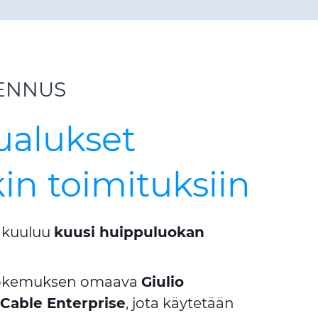
SENNUS
ualukset
in toimituksiin
n kuuluu
kuusi huippuluokan
ikokemuksen omaava
Giulio
s
Cable Enterprise
, jota käytetään