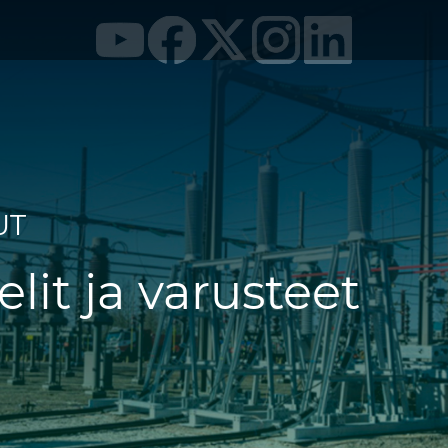
UT
lit ja varusteet