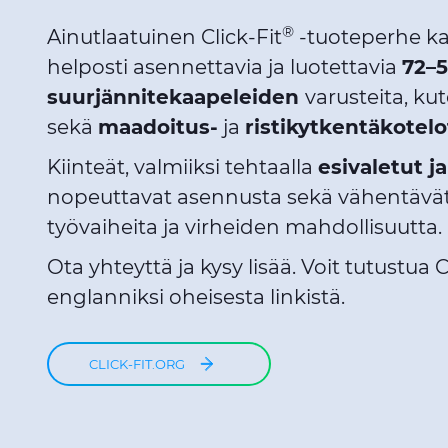
®
Ainutlaatuinen Click-Fit
-tuoteperhe k
helposti asennettavia ja luotettavia
72–
suurjännitekaapeleiden
varusteita, ku
sekä
maadoitus-
ja
ristikytkentäkotelo
Kiinteät, valmiiksi tehtaalla
esivaletut j
nopeuttavat asennusta sekä vähentävät 
työvaiheita ja virheiden mahdollisuutta.
Ota yhteyttä ja kysy lisää. Voit tutustua C
englanniksi oheisesta linkistä.
CLICK-FIT.ORG