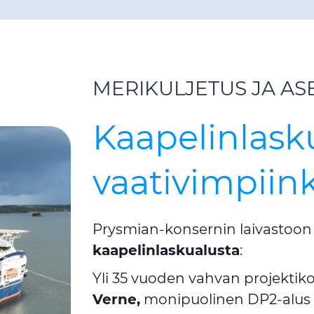
MERIKULJETUS JA A
Kaapelinlask
vaativimpiink
Prysmian-konsernin laivastoo
kaapelinlaskualusta
:
Yli 35 vuoden vahvan projekt
Verne,
monipuolinen DP2-alu