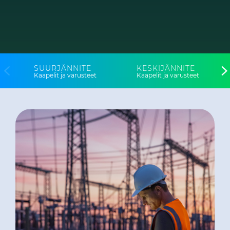
WebCatalogue
E Path
CableApp
DoP, CPR
SUURJÄNNITE
KESKIJÄNNITE
Kaapelit ja varusteet
Kaapelit ja varusteet
Kaapelikelat
HISTORIA