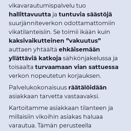
vikavarautumispalvelu tuo
hallittavuutta
ja
tuntuvia säästöjä
suurjänniteverkon odottamattomiin
vikatilanteisiin. Se toimii ikään kuin
kaksivaikutteinen ”vakuutus”
auttaen yhtäältä
ehkäisemään
yllättäviä katkoja
sähkönjakelussa ja
toisaalta
turvaamaan vian sattuessa
verkon nopeutetun korjauksen.
Palvelukokonaisuus
räätälöidään
asiakkaan tarvetta vastaavaksi.
Kartoitamme asiakkaan tilanteen ja
millaisiin vikoihin asiakas haluaa
varautua. Tämän perusteella