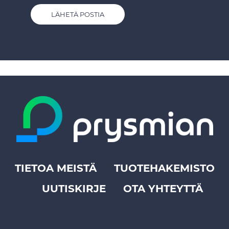
LÄHETÄ POSTIA
TIETOA MEISTÄ
TUOTEHAKEMISTO
Footer
UUTISKIRJE
OTA YHTEYTTÄ
top
menu
-