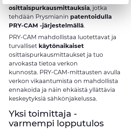
provide social media features and to analyse our traffic.
osittaispurkausmittauksia
, jotka
We also share information about your use of our site with
tehdään Prysmianin
patentoidulla
our social media, advertising and analytics partners who
PRY-CAM -järjestelmällä
.
may combine it with other information that you’ve
provided to them or that they’ve collected from your use
PRY-CAM mahdollistaa luotettavat ja
of their services.
turvalliset
käytönaikaiset
osittaispurkausmittaukset ja tuo
arvokasta tietoa verkon
kunnosta. PRY-CAM-mittausten avulla
verkon vikaantumista on mahdollista
ennakoida ja näin ehkäistä yllättävia
keskeytyksiä sähkönjakelussa.
Yksi toimittaja -
varmempi lopputulos