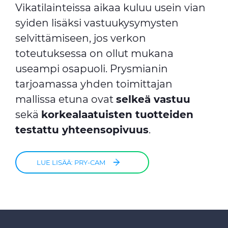
Vikatilainteissa aikaa kuluu usein vian
syiden lisäksi vastuukysymysten
selvittämiseen, jos verkon
toteutuksessa on ollut mukana
useampi osapuoli. Prysmianin
tarjoamassa yhden toimittajan
mallissa etuna ovat
selkeä vastuu
sekä
korkealaatuisten tuotteiden
testattu yhteensopivuus
.
LUE LISÄÄ: PRY-CAM