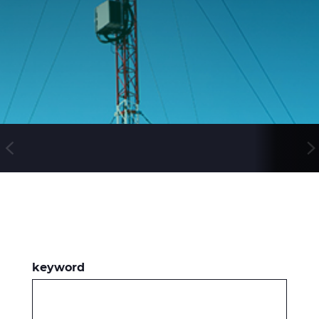
WebCatalogue
E Path
CableApp
DoP, CPR
Kaapelikelat
HISTORIA
keyword