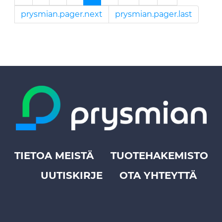
prysmian.pager.next
prysmian.pager.last
TIETOA MEISTÄ
TUOTEHAKEMISTO
Footer
UUTISKIRJE
OTA YHTEYTTÄ
top
menu
-