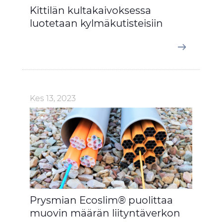
Kittilän kultakaivoksessa
luotetaan kylmäkutisteisiin
Kes 13, 2023
Prysmian Ecoslim® puolittaa
muovin määrän liityntäverkon