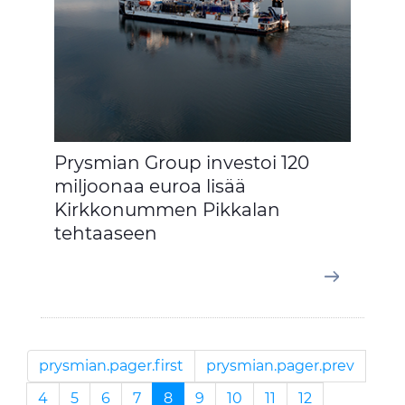
Prysmian Group investoi 120
miljoonaa euroa lisää
Kirkkonummen Pikkalan
tehtaaseen
prysmian.pager.first
prysmian.pager.prev
4
5
6
7
8
9
10
11
12