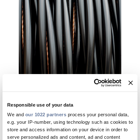
Pitkäaikaiskokeet ovat tärkeä
osa Wiski®-kaapelin
menestystarinaa
Responsible use of your data
We and
our 1022 partners
process your personal data,
e.g. your IP-number, using technology such as cookies to
store and access information on your device in order to
serve personalized ads and content, ad and content