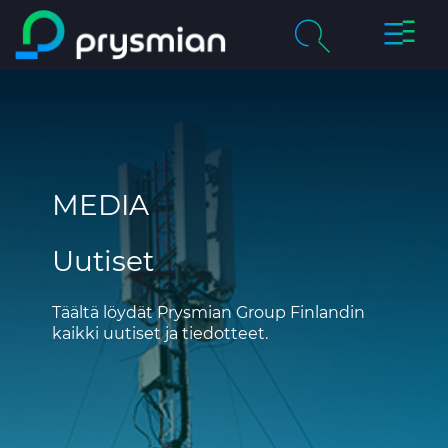
prysmi
prysmian.skip_to_main_content
Yritys
Haku
chevron_right
Tuotteet & palvelut
MEDIA
Vastuullisuus
Uutiset
Ura Prysmianilla
Uutiset
Täältä löydät Prysmian Group Finlandin
kaikki uutiset ja tiedotteet.
Yhteystiedot